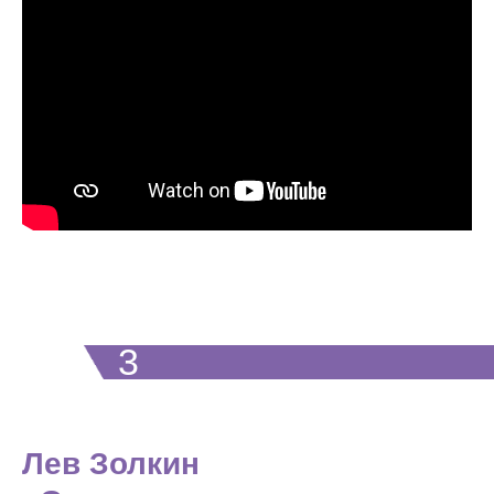
3
МЕСТО
Лев Золкин