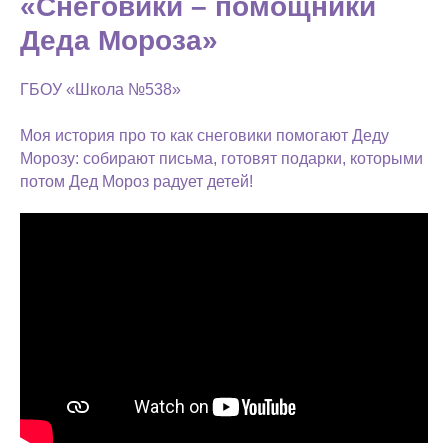
«Снеговики – помощники
Деда Мороза»
ГБОУ «Школа №538»
Моя история про то как снеговики помогают Деду
Морозу: собирают письма, готовят подарки, которыми
потом Дед Мороз радует детей!