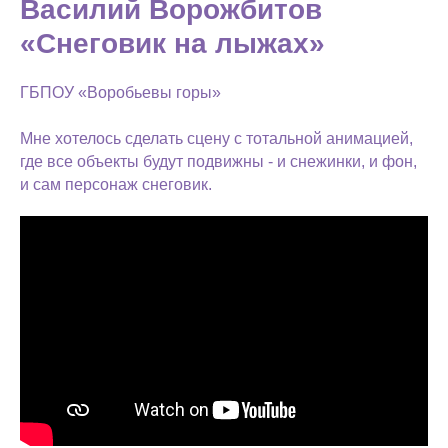
Василий Ворожбитов
«Снеговик на лыжах»
ГБПОУ «Воробьевы горы»
Мне хотелось сделать сцену с тотальной анимацией,
где все объекты будут подвижны - и снежинки, и фон,
и сам персонаж снеговик.